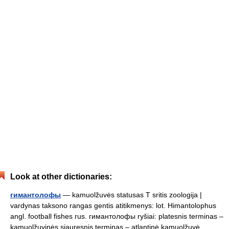
Look at other dictionaries:
гимантолофы
— kamuolžuvės statusas T sritis zoologija |
vardynas taksono rangas gentis atitikmenys: lot. Himantolophus
angl. football fishes rus. гимантолофы ryšiai: platesnis terminas –
kamuolžuvinės siauresnis terminas – atlantinė kamuolžuvė