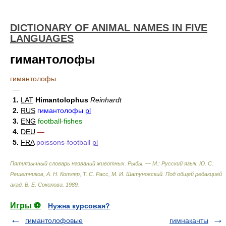
DICTIONARY OF ANIMAL NAMES IN FIVE
LANGUAGES
гимантолофы
гимантолофы
—
1.
LAT
Himantolophus
Reinhardt
2.
RUS
гимантолофы
pl
3.
ENG
football-fishes
4.
DEU
—
5.
FRA
poissons-football
pl
Пятиязычный словарь названий животных. Рыбы. — М.: Русский язык
.
Ю. С.
Решетников, А. Н. Котляр, Т. С. Расс, М. И. Шатуновский. Под общей редакцией
акад. В. Е. Соколова
.
1989
.
Игры ⚽
Нужна курсовая?
гимантолофовые
гимнаканты